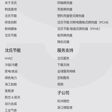
关于沈氏
同轴换热器
制造基地
壳管换热器
沈氏节能
塑料壳盘管式换热器
研发创新
沈氏节能:印刷电路板式换热器（PCHE）
新闻媒体
沈氏节能:板翅式换热器（PFHE）
沈氏节能
板壳换热器
微反应器
沈氏节能
服务支持
HVAC
沈氏服务
冷链/冷藏
下载文档
家电/食品
全球服务网络
绿色电力
定制服务
海工船舶
视频
氢能源
子公司
航空 & 航天
杭州微控
动力总成
浙江微智源
工业气体