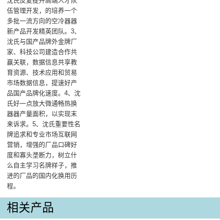
沈氏反复提升高端人才队
伍管理开发，的培养一个
多批一流方向的空冷器器
新产品开发精英团队。3、
沈氏与国产品牌外金牌厂
家、科技公司建造合作共
赢关联，数据信息共享教
育资源、技术应用和贸易
市场数据信息，提速好产
品国产品牌化速度。4、沈
氏好一点放大微通畅热换
器器产量面积，以实现末
来诉求。5、沈氏重要性名
牌追求和专业市场互联网
营销，增强的厂品口碑好
度和寡头垄断力，树立什
么自主学习名牌样子，推
进的厂品的国内化换用历
程。
相关产品