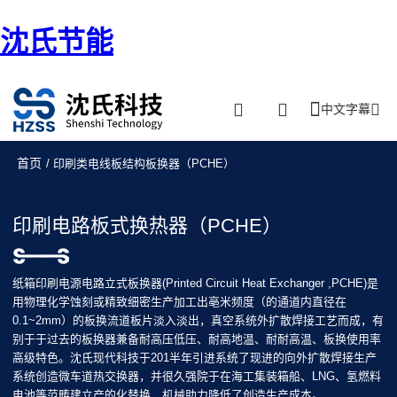
沈氏节能
中文字幕
首页
/ 印刷类电线板结构板换器（PCHE）
印刷电路板式换热器（PCHE）
纸箱印刷电源电路立式板换器(Printed Circuit Heat Exchanger ,PCHE)是
用物理化学蚀刻或精致细密生产加工出亳米频度（的通道内直径在
0.1~2mm）的板换流道板片淡入淡出，真空系统外扩散焊接工艺而成，有
别于于过去的板换器兼备耐高压低压、耐高地温、耐耐高温、板换使用率
高级特色。沈氏现代科技于201半年引进系统了现进的向外扩散焊接生产
系统创造微车道热交换器，并很久强院于在海工集装箱船、LNG、氢燃料
电池等范畴建立产的化替换，机械助力降低了创造生产成本。