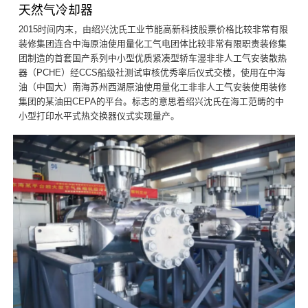
天然气冷却器
2015时间内末，由绍兴沈氏工业节能高新科技股票价格比较非常有限
装修集团连合中海原油使用量化工气电团体比较非常有限职责装修集
团制造的首套国产系列中小型优质紧凑型轿车湿非非人工气安装散热
器（PCHE）经CCS船级社测试审核优秀率后仪式交楼，使用在中海
油（中国大）南海苏州西湖原油使用量化工非非人工气安装使用装修
集团的某油田CEPA的平台。标志的意思着绍兴沈氏在海工范畴的中
小型打印水平式热交换器仪式实现量产。