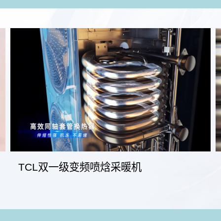
TCL双一级变频喷焓采暖机