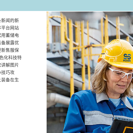
条新闻的新
序平台网站
起用蓄储电
装备展露优
更新售服保
特色化科技特
您讲解图片
小技巧攻
让装备在生