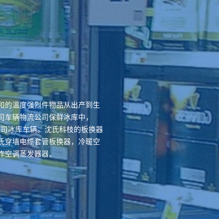
和的溫度强烈件物品从出产到生
司车辆物流公司保鲜冰库中，
流公司冰库车辆。沈氏科枝的板换器
氏穿墙电缆套管板换器，冷暖空
作空调蒸发器器。