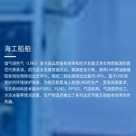
海工船舶
煤气绿色气（LNG）身为高品质极有效率和经济发展洁净生物质能源的典
范代表英语，因为亚太发展普遍欢迎。据调查显示数，施用LNG燃油能缩
短氮钝化物排出出近90%，缩短二钝化碳排出出量25-30%。鉴于LNG非
常好的环境保护效能，为相互配套海上旅游LNG的生产，变现双碳要求，
沈氏新材料技术面对FSRU、FLNG、FPSO、气田机构、气田医药化工、
冷冻冰箱等情况因素，生产制造还推出了系列沈氏节能正规极有效率的传
热器。